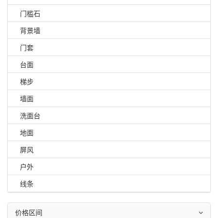
门槛石
背景墙
门套
台面
梯步
墙面
洗面台
地面
屏风
户外
线条
价格区间