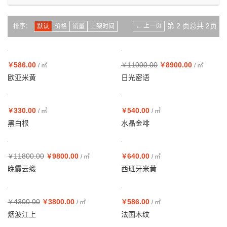
第 2 页总共 2页
←
上一页
排序：
默认
价格
销量
上架时间
586.00
11000.00
8900.00
￥
/ ㎡
￥
￥
/ ㎡
欧亚米黄
日光密语
330.00
540.00
￥
/ ㎡
￥
/ ㎡
黑白根
水晶金啡
11800.00
9800.00
640.00
￥
￥
/ ㎡
￥
/ ㎡
晚霞云缎
西班牙米黄
4300.00
3800.00
586.00
￥
￥
/ ㎡
￥
/ ㎡
烟波江上
法国木纹