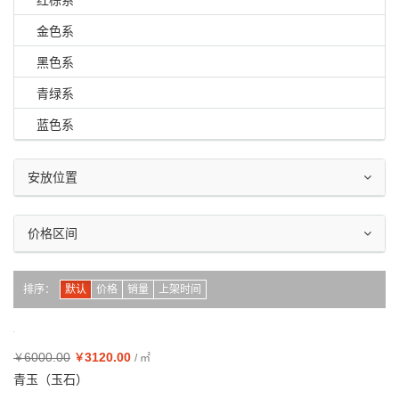
红棕系
金色系
黑色系
青绿系
蓝色系
安放位置
价格区间
排序：
默认
价格
销量
上架时间
6000.00
3120.00
￥
￥
/ ㎡
青玉（玉石）