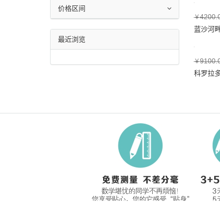
价格区间
4200.
￥
蓝沙河
最近浏览
9100.
￥
科罗拉