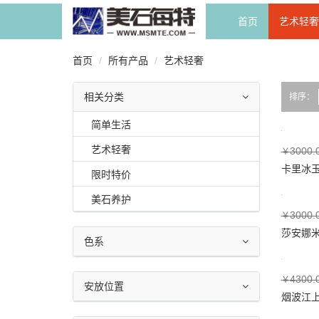
首页
艺术轻奢
首页
所有产品
艺术轻奢
相关分类
排序：
简单生活
艺术轻奢
3000.
￥
卡里冰
限时特价
美石养护
3000.
￥
莎安娜
色系
4300.
￥
安放位置
烟波江